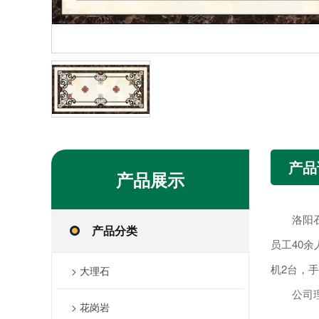
产品
产品
展示
洛阳石宫
产品分类
员工40余
机2台，
> 大理石
公司理念
> 花岗岩