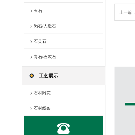
> 玉石
上一篇
> 岗石/人造石
> 石英石
> 青石/石灰石
工艺展示
> 石材雕花
> 石材线条