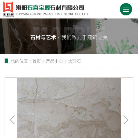
您的位置：
首页
>
产品中心
>
大理石