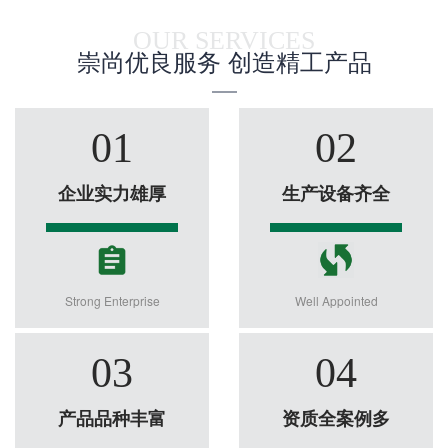
OUR SERVICES
崇尚优良服务 创造精工产品
01
02
企业实力雄厚
生产设备齐全
Strong Enterprise
Well Appointed
03
04
产品品种丰富
资质全案例多