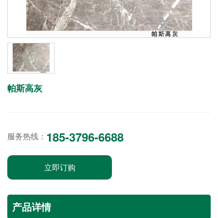
帕斯高灰
185-3796-6688
服务热线：
立即订购
产品详情