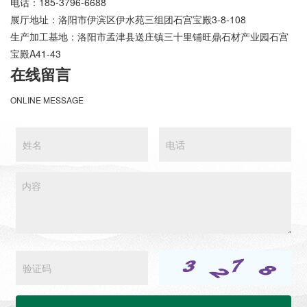
电话：185-3796-6688
展厅地址：洛阳市伊滨区伊水苑三组团石宫宝殿3-8-108
生产加工基地：洛阳市孟津县送庄镇三十里铺旺鼎石材产业园石宫
宝殿A41-43
在线留言
ONLINE MESSAGE