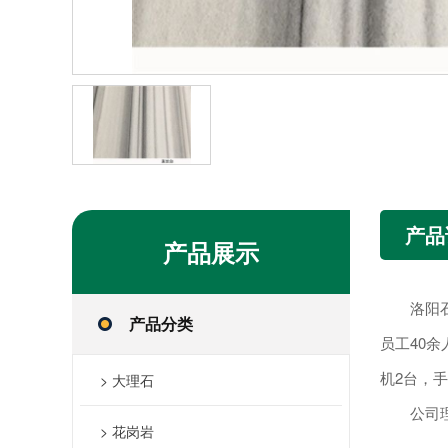
产品
产品
展示
洛阳石宫
产品分类
员工40余
机2台，
> 大理石
公司理念
> 花岗岩