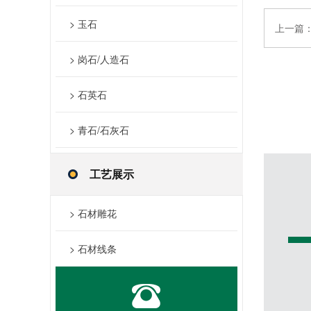
> 玉石
上一篇
> 岗石/人造石
> 石英石
> 青石/石灰石
工艺展示
> 石材雕花
> 石材线条