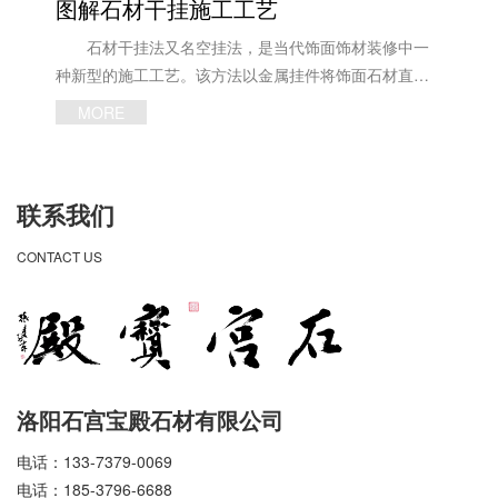
前的住宅使用较多的化学建材，也因此产生了室内空气
图解石材干挂施工工艺
会工作安排，下一步协会将成立家装***委员会、公装***
什么都晚了！ 价格战，***可怕的是什么？ 价格战***可怕
污染，也带来了过敏性疾病，直接影响到人们的身体健
委员会、材料***委员会、专家委员会、设计师俱乐部
石材干挂法又名空挂法，是当代饰面饰材装修中一
的是：白忙一场，还不挣钱！ 价格战***可怕的是：毁了
康。究其原因，就是在装修工程中使用了大量的化学粘
等，同时将从法律、税务、资质等方面继续做好对企业
种新型的施工工艺。该方法以金属挂件将饰面石材直接
产品，毁了市场！ 当价格战打响的时候，没有真正的赢
接剂和添加剂。无添加住宅的团队常年致力于研究如何
的服务工作，并引导企业进一步加强沟通交流，实现合
吊挂于墙面或空挂于钢架之上，不需再灌浆粘贴。其原
家！ 当生意难做的时候，价格战不是***后的救命稻草！
在装修过程中避免使用化学粘接剂，保障人类居住拥有
MORE
作共赢。 （合影）
理是在主体结构上设主要受力点，通过金属挂件将石材
健康的环境，就是这样背景下诞生了无添加住宅建筑装
固定在建筑物上，形成石材装饰幕墙。 优点1：是可
饰公司。 无添加住宅公司反复研究和试验，尽其所
以有效地避免传统湿贴工艺出现的板材空鼓、开裂、脱
能选择天然素材。例如，为了替代化学胶水，他们用大
联系我们
落等现象，明显提高了建筑物的安全性和耐久性；
米和动物骨皮分别进行水煮，提炼天然粘接剂。经过长
优点2：可以完全避免传统湿贴工艺板面出现的泛白、变
期研究和试用，终于把它制成性能稳定、实用化的产
CONTACT US
色等现象，有利于保持幕墙清洁美观； 优点3：在一
品。另外，为了替代化学墙纸和化学涂料，他们开发研
定程度上改善施工人员的劳动条件，减轻了劳动强度，
究了价格便宜、操作方便的一种称为“漆喰”的石灰浆来涂
也有助于加快工程进度。 1、干挂石材——钢骨
装墙壁。当然，作为天然素材，木材和石材也成为他们
架 2、干挂石材——固定槽钢的角码 3、干挂石
内装外装的选择。 石材作为无添加产品的优点
材——连接槽钢的伸缩节板 4、干挂石材——钢骨
“健康、环保”是石材的特征。原材料为纯天然石材，
架 5、干挂石材——干挂石材 6、干挂石材——
洛阳石宫宝殿石材有限公司
无添加。日本、美国和欧洲传世建筑都采用天然石材，
干挂石材——节点 7、干挂石材——干挂完成后的石
国内外许多五***酒店、高端会所、别墅豪宅也都采用天
电话：133-7379-0069
材背面 8、干挂石材——石材工人在开槽 9、干
然石材，天然石材越来越多应用在家庭装修。天然石材
电话：185-3796-6688
挂石材——石材完成后塞泡沫棒 10、干挂石材——